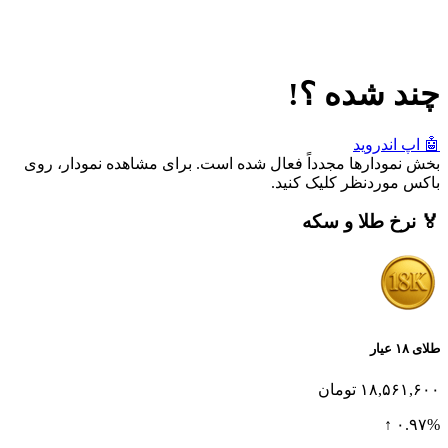
چند شده ؟!
🤖 اپ اندروید
بخش نمودارها مجدداً فعال شده است. برای مشاهده نمودار، روی
باکس موردنظر کلیک کنید.
🏅 نرخ طلا و سکه
طلای ۱۸ عیار
۱۸,۵۶۱,۶۰۰ تومان
۰.۹۷% ↑