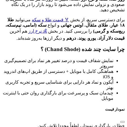
صعودی و نزولی نمایش داده می‌شود تا روند بازار را در یک نگاه
تشخیص دهید.
برای دسترسی سریع، از بخش
🏅 قیمت طلا و سکه
می‌توانید
طلا
۱۸ عیار
،
طلای مثقال
،
اونس جهانی
و انواع
سکه (امامی، نیم‌سکه،
ربع‌سکه و گرمی)
را بررسی کنید. در بخش
💰 نرخ ارز
هم آخرین
قیمت دلار آزاد
،
یورو
،
پوند
،
درهم
و دیگر ارزها به‌روز شده‌اند.
چرا سایت چند شده (Chand Shode) ؟
نمایش شفاف قیمت و درصد تغییر هر نماد برای تصمیم‌گیری
سریع‌تر
هماهنگی کامل با موبایل + دسترسی از طریق اپ‌های اندروید
و iOS
آیکون و نماد هر دارایی برای شناسایی سریع و تجربه کاربری
بهتر
چیدمان سبک و پرسرعت برای بارگذاری روان حتی با اینترنت
موبایل
نمودار قیمت
خطا در بارگذاری نمودار، لطفاً مجددا تلاش کنید.